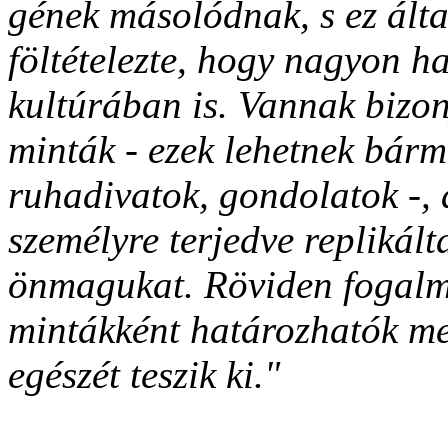
gének másolódnak, s ez álta
föltételezte, hogy nagyon h
kultúrában is. Vannak bizo
minták - ezek lehetnek bárm
ruhadivatok, gondolatok -, 
személyre terjedve replikálta
önmagukat. Röviden fogalma
mintákként határozhatók m
egészét teszik ki."