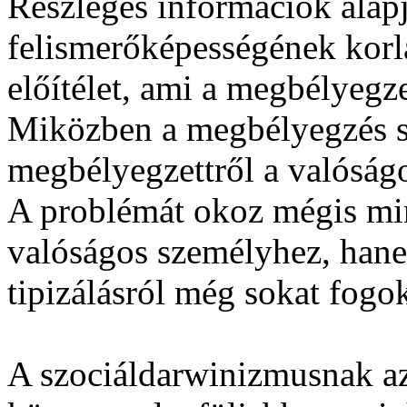
Részleges információk alap
felismerőképességének korlá
előítélet, ami a megbélyegze
Miközben a megbélyegzés szó
megbélyegzettről a valóságos
A problémát okoz mégis min
valóságos személyhez, hane
tipizálásról még sokat fogok 
A szociáldarwinizmusnak az