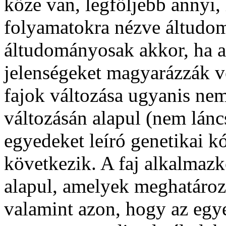
köze van, legföljebb annyi
folyamatokra nézve áltudom
áltudományosak akkor, ha a
jelenségeket magyarázzák ve
fajok változása ugyanis ne
változásán alapul (nem lán
egyedeket leíró genetikai k
következik. A faj alkalmaz
alapul, amelyek meghatáro
valamint azon, hogy az egye