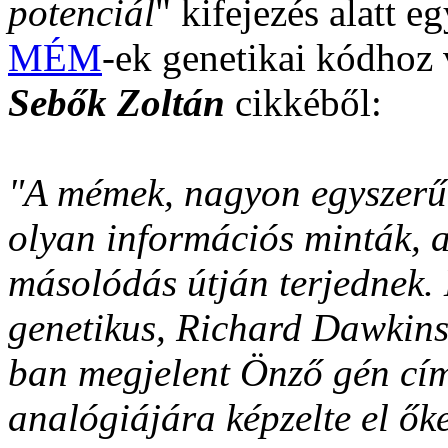
potenciál
" kifejezés alatt e
MÉM
-ek genetikai kódhoz 
Sebők Zoltán
cikkéből:
"A mémek, nagyon egyszerű
olyan információs minták, a
másolódás útján terjednek.
genetikus, Richard Dawkins 
ban megjelent Önző gén cí
analógiájára képzelte el ők