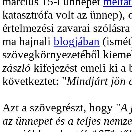
március 15-i ünnepet
mélta
katasztrófa volt az ünnep),
értelmezési zavarai szólásra
ma hajnali
blogjában
(ismét)
szövegkörnyezetéből kiemel
zászló
kifejezést emeli ki a
következtet: "
Mindjárt jön 
Azt a szövegrészt, hogy "
A 
az ünnepet és a teljes nemzet