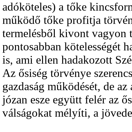
adóköteles) a tőke kincsfor
működő tőke profitja törvén
termelésből kivont vagyon t
pontosabban kötelességét h
is, ami ellen hadakozott Sz
Az ősiség törvénye szerenc
gazdaság működését, de az 
józan esze együtt felér az ő
válságokat mélyíti, a jöved