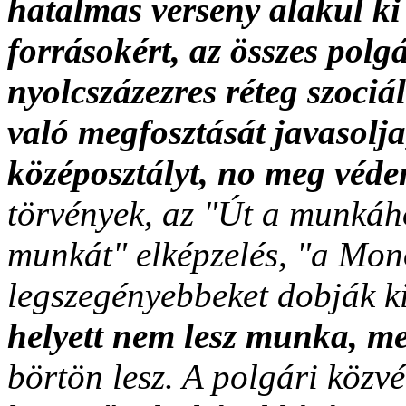
hatalmas verseny alakul ki
forrásokért, az összes polg
nyolcszázezres réteg szociá
való megfosztását javasolj
középosztályt, no meg véden
törvények, az "Út a munkáho
munkát" elképzelés, "a Mon
legszegényebbeket dobják ki
helyett nem lesz munka, m
börtön lesz. A polgári közv