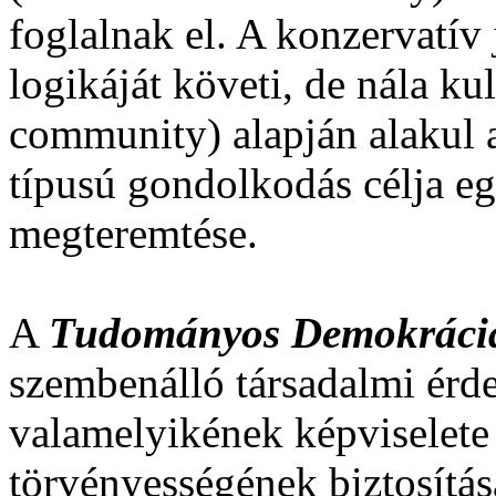
foglalnak el. A konzervatív
logikáját követi, de nála ku
community) alapján alakul a
típusú gondolkodás célja eg
megteremtése.
A
Tudományos Demokrácia
szembenálló társadalmi érd
valamelyikének képviselete 
törvényességének biztosításá