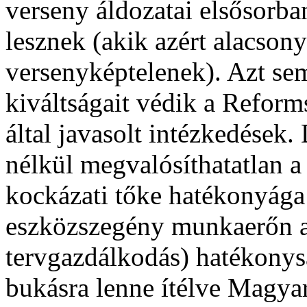
verseny áldozatai elsősorb
lesznek (akik azért alacson
versenyképtelenek). Azt se
kiváltságait védik a Refor
által javasolt intézkedések.
nélkül megvalósíthatatlan a
kockázati tőke hatékonyága
eszközszegény munkaerőn a
tervgazdálkodás) hatékonysá
bukásra lenne ítélve Magyar