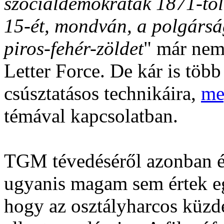
szociáldemokraták 1871-től
15-ét, mondván, a polgársá
piros-fehér-zöldet
" már nem
Letter Force. De kár is több
csúsztatásos technikáira,
me
témával kapcsolatban.
TGM tévedéséről azonban é
ugyanis magam sem értek eg
hogy az osztályharcos küzd