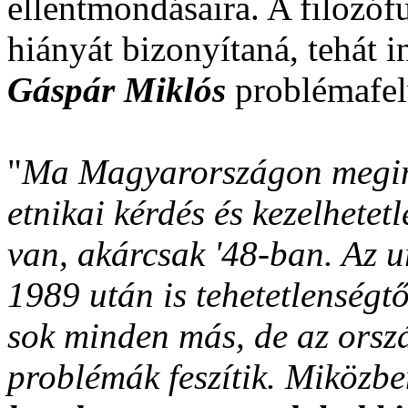
ellentmondásaira. A filozóf
hiányát bizonyítaná, tehát 
Gáspár Miklós
problémafelv
"
Ma Magyarországon megint 
etnikai kérdés és kezelhetetl
van, akárcsak '48-ban. Az u
1989 után is tehetetlenségtő
sok minden más, de az orsz
problémák feszítik. Miközb