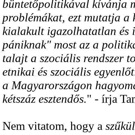
büntetőpolitikával kívánja 
problémákat, ezt mutatja a
kialakult igazolhatatlan és 
pániknak" most az a politika
talajt a szociális rendszer 
etnikai és szociális egyenl
a Magyarországon hagyomá
kétszáz esztendős.
" - írja T
Nem vitatom, hogy a
szűkül