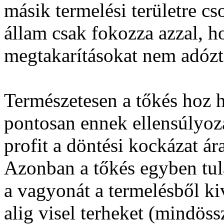
másik termelési területre cso
állam csak fokozza azzal, h
megtakarításokat nem adózt
Természetesen a tőkés hoz h
pontosan ennek ellensúlyozás
profit a döntési kockázat á
Azonban a tőkés egyben tula
a vagyonát a termelésből k
alig visel terheket (mindössz