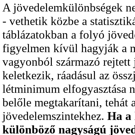
A jövedelemkülönbségek n
- vethetik közbe a statiszti
táblázatokban a folyó jöve
figyelmen kívül hagyják a m
vagyonból származó rejtett 
keletkezik, ráadásul az össz
létminimum elfogyasztása n
belőle megtakarítani, tehát
jövedelemszintekhez.
Ha a 
különböző nagyságú jöve