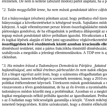
éreznének. De nem is kellene (abszurd módon) pártot alapítani, ha a p
"2. Talán meggyőzőbb lenne, ha nem mások gondolatait idézve cáfolsz
Ezt a hiányosságot (részben) pótoltam azzal, hogy petibatya első tizen
hiányosságai a következtetéseket is kétségessé teszik. Sajnálatos mó
kifejezni. A saját véleményemet persze leírom összefoglalásként mind
pártosságra gondolva), de ha elfogadnánk is petibatya álláspontját az 
tegnap
mások gondolatait idézve
próbáltam igazolni. Hivatkoztam a
L
és logikai lépések alapján el lehet jutni ugyanahhoz végkövetkeztetés
összefüggésben levő részdöntések között azonban irracionális elle
döntéshozó testületet, mint a pártos frakciókba tömörülő döntéshozás
szabályozás a megoldás a jelenlegi ellentmondásokra. A TDP erre is a
ciklusban.
"
3. Ha minden írásod a Tudományos Demokrácia Pártjára _futtatod ki
hajlandóságod, ami nélkül értelmes párbeszédet én nem tudok elképze
Ezt a blogot egyrészt azért írom, hogy a számomra elfogadhatatlan 
megosztani, hanem lehetőséget is szeretnék teremteni, hogy a 2010-es
politikai értékrendemet képviseli. Törekszem mások gondolatainak a 
visszavonom a téves gondolataimat, de ha az én érveim a nyomósabbak,
tudományos módon közelíti meg a problémákat. Azonban ez a megköz
logikai megalapozás nélkül próbálta igazolni az igazolhatatlant. Petib
s az ő hallatlan nagy bölcsességük garantálja a közjót. "
Ennek mikéntjé
ismertető bejegyzésben. Külön szórakoztató, hogy a döntést előkészít