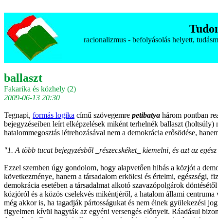
Tudo
racionalizmus - befolyásolás helyett, tudá
ballaszt
Fakarika és közhely (2)
2009-06-13 20:30
Tegnapi,
formás logika
című szövegemre
petibatya
három pontban reag
bejegyzéseiben leírt elképzelések miként terhelnék ballaszt (holtsúly)
hatalommegosztás létrehozásával nem a demokrácia erősödése, hane
"1. A több tucat bejegyzésből _részecskéket_ kiemelni, és azt az egé
Ezzel szemben úgy gondolom, hogy alapvetően hibás a közjót a demokrá
következménye, hanem a társadalom erkölcsi és értelmi, egészségi, fizik
demokrácia esetében a társadalmat alkotó szavazópolgárok döntésétől 
közjóról és a közös cselekvés mikéntjéről, a hatalom állami centruma 
még akkor is, ha tagadják pártosságukat és nem élnek gyülekezési jogu
figyelmen kívül hagyták az egyéni versengés előnyeit. Ráadásul bizon