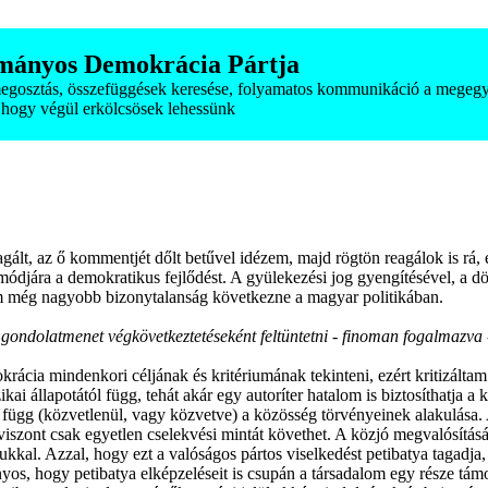
mányos Demokrácia Pártja
smegosztás, összefüggések keresése, folyamatos kommunikáció a megegy
hogy végül erkölcsösek lehessünk
ált, az ő kommentjét dőlt betűvel idézem, majd rögtön reagálok is rá
 módjára a demokratikus fejlődést. A gyülekezési jog gyengítésével, a d
m még nagyobb bizonytalanság következne a magyar politikában.
sz gondolatmenet végkövetkeztetéseként feltüntetni - finoman fogalmazva
cia mindenkori céljának és kritériumának tekinteni, ezért kritizáltam
ai állapotától függ, tehát akár egy autoríter hatalom is biztosíthatja a 
függ (közvetlenül, vagy közvetve) a közösség törvényeinek alakulása. 
viszont csak egyetlen cselekvési mintát követhet. A közjó megvalósításá
kkal. Azzal, hogy ezt a valóságos pártos viselkedést petibatya tagadja
yos, hogy petibatya elképzeléseit is csupán a társadalom egy része támo