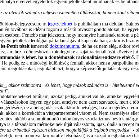
etibatya elveivel egyetértők egyéni jelöltekként indulnának és bejutnán
 az olvasók számára teljesen ismeretlen állításokat, hanem konkrétum
öt blog-bejegyzéseire írt
jegyzeteimet
is publikáltam ma délután. Sajnos
don én továbbra is idézni fogom a mástól olvasott gondolatokat, ha egye
en esetben. Fentebb már jeleztem, hogy mennyire hamisnak tartom a pár
egyéni jelöltek ideológiai pártatlanságával kapcsolatban, akkor is bizon
ist-Pettit tételt
ismertető
dokumentumra
, de ha ez nem elég, akkor röv
hez, amihez a döntéshozók mindegyike a saját racionalitását követve jut
ntmondás is lehet, ha a döntéshozók racionalitásrendszere eltérő
. 
t. Ha pedig ez a minőségi különbség fennáll, akkor nem a pártpolitika
jánl megoldásokat, leginkább azt, hogy a képviselők juttatásuk egy rész
_, akkor számomra - és lehet, hogy mások számára is - hiteltelenné v
lni
".
gondolatmeneteket bíráljam, azokat pedig, amiket vallok, amikkel egye
 választásokon legyen egy párt, amelyre nem azért szavazok, mert a több
megértésére, de a befogadás csak akkor lehetséges, ha a megértés ered
 akkor a korrekciót a vitapartneremtől várom el. Nem személyes ellens
elítés inkább a semmitmondó tudományos szocializmus nevű tantárgy 
atya is a társadalom mérnökeinek útját választotta, igaz, őnála a recept 
re az érintettek egészen biztosan megtalálják a legjobb megoldást
" - 
őket (ki nem mondva: korporatív felsőházat) is a közjót meghatározó h