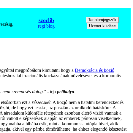
szoclib
ezésig,
regi blog
, egyúttal megpróbálom kimutatni hogy a
Demokrácia és közjó
öntéshozatal irracionális kockázatának növelésével és a korporatív
 - nem szerencsés dolog."
- írja
petibatya
.
 elsősorban ezt a
részecskét
. A közjó nem a hatalmi berendezkedés
közjót, de hogy ezt teszi-e, az pusztán az uralkodó hatásköre. A
A társadalom különféle rétegeinek azonban eltérő víziói vannak a
ról vallott elképzelések alapján az emberek pártosan viselkednek,
, ugyanabba a hibába esik, mint a kommunista utópia hívei, akik
gatja, akivel egy pártba tömörülhetne, ha ehhez elegendő késztetést