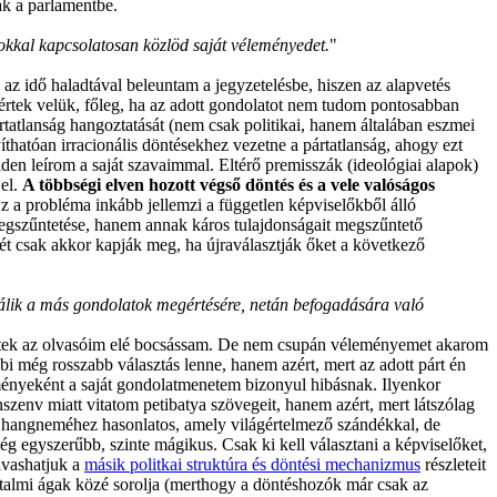
ak a parlamentbe.
okkal kapcsolatosan közlöd saját véleményedet.
"
 az idő haladtával beleuntam a jegyzetelésbe, hiszen az alapvetés
tértek velük, főleg, ha az adott gondolatot nem tudom pontosabban
tatlanság hangoztatását (nem csak politikai, hanem általában eszmei
yíthatóan irracionális döntésekhez vezetne a pártatlanság, ahogy ezt
iden leírom a saját szavaimmal. Eltérő premisszák (ideológiai alapok)
 el.
A többségi elven hozott végső döntés és a vele valóságos
Ez a probléma inkább jellemzi a független képviselőkből álló
 megszűntetése, hanem annak káros tulajdonságait megszűntető
ét csak akkor kapják meg, ha újraválasztják őket a következő
álik a más gondolatok megértésére, netán befogadására való
tértek az olvasóim elé bocsássam. De nem csupán véleményemet akarom
i még rosszabb választás lenne, hanem azért, mert az adott párt én
ményeként a saját gondolatmenetem bizonyul hibásnak. Ilyenkor
zenv miatt vitatom petibatya szövegeit, hanem azért, mert látszólag
hangneméhez hasonlatos, amely világértelmező szándékkal, de
még egyszerűbb, szinte mágikus. Csak ki kell választani a képviselőket,
olvashatjuk a
másik politkai struktúra és döntési mechanizmus
részleteit
atalmi ágak közé sorolja (merthogy a döntéshozók már csak az