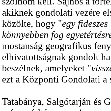
szólnom kell. Sajnos a tört
akiknek gondolati vezére el
közölte, hogy "
egy fideszes
könnyebben fog egyetértésre
mostanság geografikus feny
elhivatottságnak gondolt ha
beszélnek, amelyeket "
vissz
ezt a Központi Gondolati a 
Tatabánya, Salgótarján és G