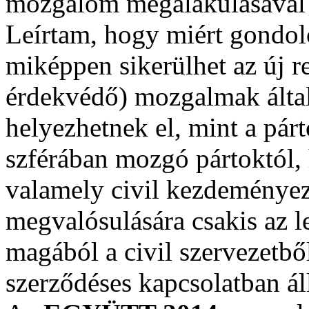
mozgalom megalakulásával é
Leírtam, hogy miért gondol
miképpen sikerülhet az új re
érdekvédő) mozgalmak álta
helyezhetnek el, mint a párt
szférában mozgó pártoktól,
valamely civil kezdeményez
megvalósulására csakis az le
magából a civil szervezetbő
szerződéses kapcsolatban áll