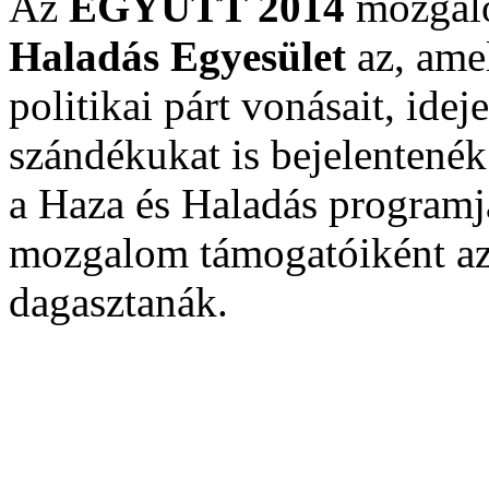
Az
EGYÜTT 2014
mozgalo
Haladás Egyesület
az, ame
politikai párt vonásait, ideje
szándékukat is bejelentenék
a Haza és Haladás programjá
mozgalom támogatóiként a
dagasztanák.