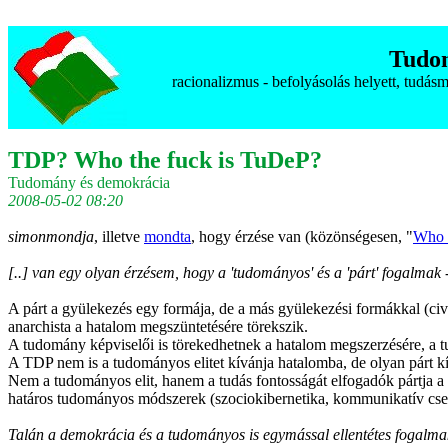
Tudo
racionalizmus - befolyásolás helyett, tudá
TDP? Who the fuck is TuDeP?
Tudomány és demokrácia
2008-05-02 08:20
simonmondja
, illetve
mondta
, hogy érzése van (közönségesen, "
Who t
[..] van egy olyan érzésem, hogy a 'tudományos' és a 'párt' fogalmak 
A párt a gyülekezés egy formája, de a más gyülekezési formákkal (civ
anarchista a hatalom megszüntetésére törekszik.
A tudomány képviselői is törekedhetnek a hatalom megszerzésére, a 
A TDP nem is a tudományos elitet kívánja hatalomba, de olyan párt kí
Nem a tudományos elit, hanem a tudás fontosságát elfogadók pártja a
határos tudományos módszerek (szociokibernetika, kommunikatív csele
Talán a demokrácia és a tudományos is egymással ellentétes fogalma