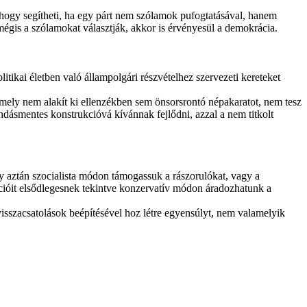
nhogy segítheti, ha egy párt nem szólamok pufogtatásával, hanem
gis a szólamokat választják, akkor is érvényesül a demokrácia.
olitikai életben való állampolgári részvételhez szervezeti kereteket
 amely nem alakít ki ellenzékben sem önsorsrontó népakaratot, nem tesz
ndásmentes konstrukcióvá kívánnak fejlődni, azzal a nem titkolt
 aztán szocialista módon támogassuk a rászorulókat, vagy a
ícióit elsődlegesnek tekintve konzervatív módon áradozhatunk a
isszacsatolások beépítésével hoz létre egyensúlyt, nem valamelyik