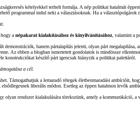
zságkeresés kételyekkel terhelt formája. A nép politikai hatalmát éppe
ető programmal indul neki a választásoknak. Ha a választópolgárok mé
t.
, hogy a
népakarat kialakításához és kinyilvánításához
, valamint a p
lt demonstrációk, hanem pártalapítás jelenti, olyan párt megalapítása,
lenne. Az ebben a blogban ismertetett gondolatok is mindössze ellentmo
 konstrukciókat készítő párt igencsak hiányzik a politikai palettáról.
támogatása a cél.
t. Támogathatjuk a lemaradó rétegek életbenmaradási ambícióit, hogy
uk elsődlegesnek liberális módon. Esetleg az éppen hatalmon levők amb
gy olyan rendszer kialakulására törekszünk, amely a kommunikáció, a v