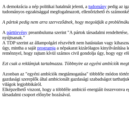
A demokrácia a nép politikai hatalmát jelenti, a
tudomány
pedig az iga
tudományos egzaktsággal megfogalmazott, ellenőrizhető és számonkérh
A pártok pedig nem arra szerveződnek, hogy megoldják a problémáka
A
párttörvény
preambuluma szerint "A pártok társadalmi rendeltetése
nyújtsanak."
A TDP szerint az állampolgári részvételt nem hatástalan vagy kihaszná
úgy, mintha a saját
programja
a népakarat kizárólagos kinyilvánítása 
reménnyel, hogy rajtam kívül számos civil gondolja úgy, hogy egy eféle
Ezt csak a reklámjuk tartalmazza. Többnyire az egyéni ambíciók meg
Azonban az "egyéni ambíciók megtámogatása" többféle módon történhe
gazdasági szereplők által ambicionált gazdasági szabadságot tarthatj
világok legjobbikáról.
Elképzelhető viszont, hogy a többféle ambició energiáit összevonva e
társadalmi csoport előnybe hozásával.