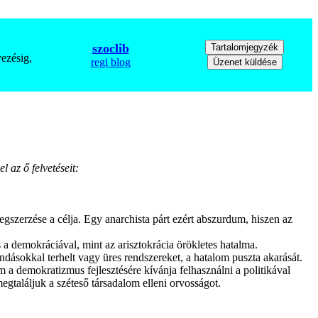
szoclib
ezésig,
regi blog
l az ő felvetéseit:
gszerzése a célja. Egy anarchista párt ezért abszurdum, hiszen az
 a demokráciával, mint az arisztokrácia örökletes hatalma.
dásokkal terhelt vagy üres rendszereket, a hatalom puszta akarását.
 demokratizmus fejlesztésére kívánja felhasználni a politikával
találjuk a széteső társadalom elleni orvosságot.