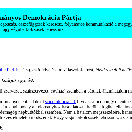
mányos Demokrácia Pártja
smegosztás, összefüggések keresése, folyamatos kommunikáció a megegy
hogy végül erkölcsösek lehessünk
he fuck is...
" :-), az ő felvetéseire válaszolok most,
ideidézve dőlt betűve
- kizárják egymást.
il szervezet, szakszervezet, egyház) szemben a pártnak államhatalom me
tudományos elit hatalmát
scientokráciának
hívnák, ami éppúgy ellentétes
ván lenni, amely a tudományhoz hasonlatosan kerüli a logikai ellentmon
 demagóg népbutítókkal szemben. Nem a hatalom megszerzésére, hanem a
kvés elmélete) módszereit. Hogy végül erkölcsösek lehessünk, azaz meg
k.