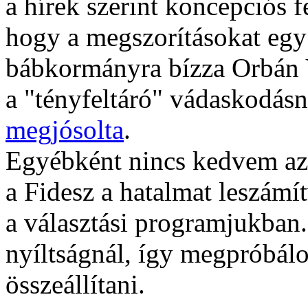
a hírek szerint koncepciós f
hogy a megszorításokat egy 
bábkormányra bízza Orbán V
a "tényfeltáró" vádaskodás
megjósolta
.
Egyébként nincs kedvem azz
a Fidesz a hatalmat leszámí
a választási programjukban.
nyíltságnál, így megpróbálo
összeállítani.