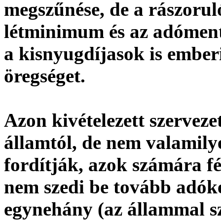
megszűnése, de a rászoruló
létminimum és az adómente
a kisnyugdíjasok is ember
öregséget.
Azon kivételezett szervez
államtól, de nem valamilye
fordítják, azok számára fé
nem szedi be tovább adóké
egynehány (az állammal sz