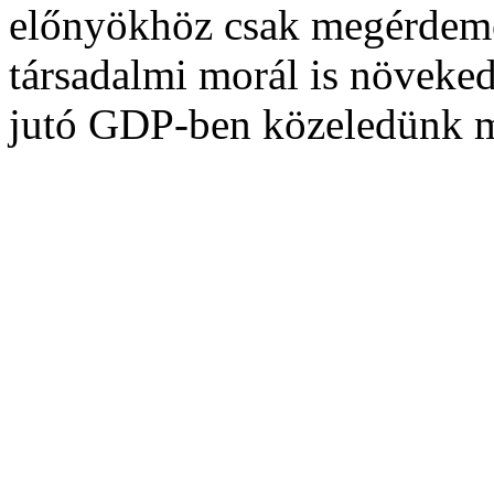
előnyökhöz csak megérdemel
társadalmi morál is növeked
jutó GDP-ben közeledünk ma