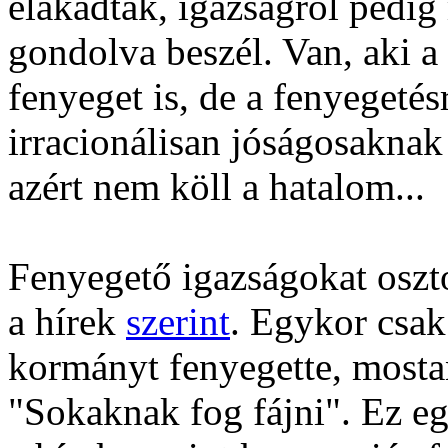
elakadtak, igazságról pedig
gondolva beszél. Van, aki a
fenyeget is, de a fenyegetés
irracionálisan jóságosakna
azért nem köll a hatalom...
Fenyegető igazságokat oszt
a hírek
szerint
. Egykor csak 
kormányt fenyegette, mostan
"Sokaknak fog fájni". Ez eg