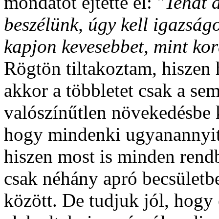
mondatot ejtette el: "
Tehát 
beszélünk, úgy kell igazság
kapjon kevesebbet, mint ko
Rögtön tiltakoztam, hiszen
akkor a többletet csak a se
valószínűtlen növekedésbe 
hogy mindenki ugyanannyit 
hiszen most is minden rendb
csak néhány apró becsületbe
között. De tudjuk jól, hogy