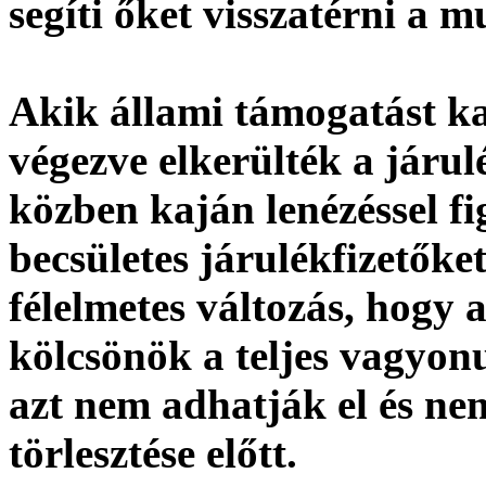
segíti őket visszatérni a 
Akik állami támogatást k
végezve elkerülték a járul
közben kaján lenézéssel fi
becsületes járulékfizetők
félelmetes változás, hogy
kölcsönök a teljes vagyonu
azt nem adhatják el és ne
törlesztése előtt.